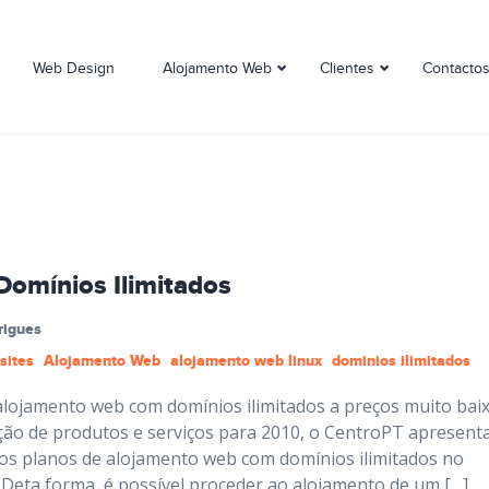
Web Design
Alojamento Web
Clientes
Contacto
omínios Ilimitados
rigues
sites
Alojamento Web
alojamento web linux
dominios ilimitados
alojamento web com domínios ilimitados a preços muito baix
ão de produtos e serviços para 2010, o CentroPT apresent
rios planos de alojamento web com domínios ilimitados no
 Deta forma, é possível proceder ao alojamento de um […]