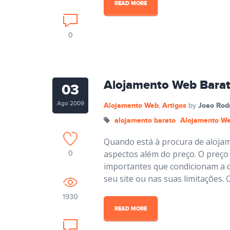
READ MORE
0
Alojamento Web Barat
03
Ago 2009
Alojamento Web
Artigos
Joao Rod
,
by
alojamento barato
Alojamento W
Quando está à procura de alojam
aspectos além do preço. O preço
0
importantes que condicionam a q
seu site ou nas suas limitações.
1930
READ MORE