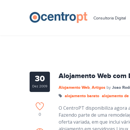
Consultoria Digital
Alojamento Web com D
30
Dez 2009
Alojamento Web
Artigos
Joao Rod
,
by
alojamento barato
alojamento de 
O CentroPT disponibiliza agora 
Fazendo parte de uma remodelaç
0
oferta variada, em que inclui vá
alojamento em servidores Linux.