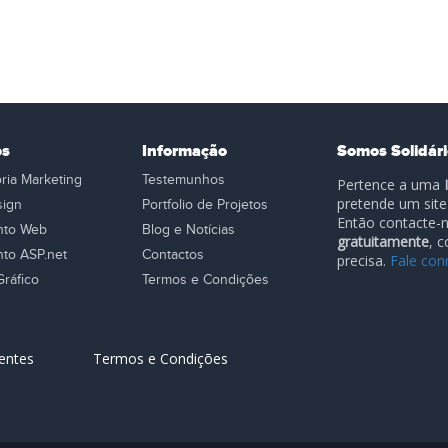
os
Informação
Somos Solidári
ria Marketing
Testemunhos
Pertence a uma
pretende um site 
ign
Portfolio de Projetos
Então contacte-no
nto Web
Blog e Notícias
gratuitamente
, 
to ASP.net
Contactos
precisa.
Fale con
ráfico
Termos e Condições
entes
Termos e Condições