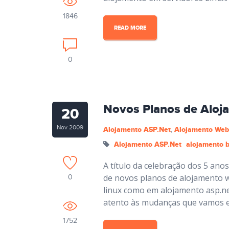
1846
READ MORE
0
Novos Planos de Aloj
20
Nov 2009
Alojamento ASP.Net
Alojamento Web
,
Alojamento ASP.Net
alojamento b
A título da celebração dos 5 an
de novos planos de alojamento 
0
linux como em alojamento asp.net
atento às mudanças que vamos e
1752