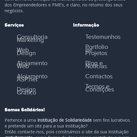
dos Empreendedores e PME’s, e claro, no retorno dos seus
negócios.
Serviços
Informação
Consultoria
Testemunhos
Marketing
Portfolio
Web
de
Design
Projetos
Alojamento
Blog e
Web
Notícias
Alojamento
Contactos
ASP.net
Termos e
Design
Condições
Gráfico
Somos Solidários!
Pertence a uma
Instituição de Solidariedade
sem fins lucrativos
e pretende um site para a sua Instituição?
Então contacte-nos, pois construímos o site da sua Instituição