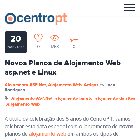
20
0
1753
0
Nov 2009
Novos Planos de Alojamento Web
asp.net e Linux
Alojamento ASP.Net
Alojamento Web
Artigos
Joao
,
,
by
Rodrigues
Alojamento ASP.Net
alojamento barato
alojamento de sites
Alojamento Web
A título da celebração dos
5 anos do CentroPT
, vamos
celebrar esta data especial com o lançamento de
novos
planos de
alojamento web
em ambos os tipos de