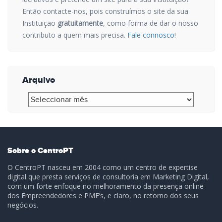
Então contacte-nos, pois construímos o site da sua
Instituição
gratuitamente
, como forma de dar o nosso
contributo a quem mais precisa.
Fale connosco
!
Arquivo
Arquivo
Sobre o CentroPT
O CentroPT nasceu em 2004 como um centro de expertise
digital que presta serviços de consultoria em Marketing Digital,
com um forte enfoque no melhoramento da presença online
dos Empreendedores e PME’s, e claro, no retorno dos seus
negócios.