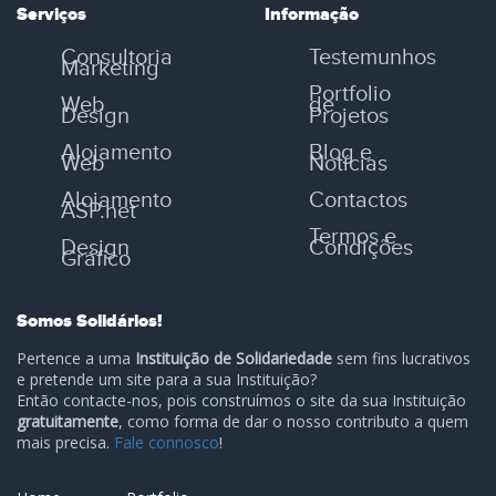
Serviços
Informação
Consultoria
Testemunhos
Marketing
Portfolio
Web
de
Design
Projetos
Alojamento
Blog e
Web
Notícias
Alojamento
Contactos
ASP.net
Termos e
Design
Condições
Gráfico
Somos Solidários!
Pertence a uma
Instituição de Solidariedade
sem fins lucrativos
e pretende um site para a sua Instituição?
Então contacte-nos, pois construímos o site da sua Instituição
gratuitamente
, como forma de dar o nosso contributo a quem
mais precisa.
Fale connosco
!