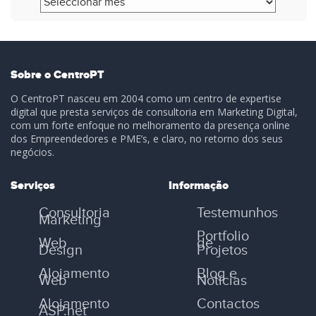
Sobre o CentroPT
O CentroPT nasceu em 2004 como um centro de expertise
digital que presta serviços de consultoria em Marketing Digital,
com um forte enfoque no melhoramento da presença online
dos Empreendedores e PME’s, e claro, no retorno dos seus
negócios.
Serviços
Informação
Consultoria
Testemunhos
Marketing
Portfolio
Web
de
Design
Projetos
Alojamento
Blog e
Web
Notícias
Alojamento
Contactos
ASP.net