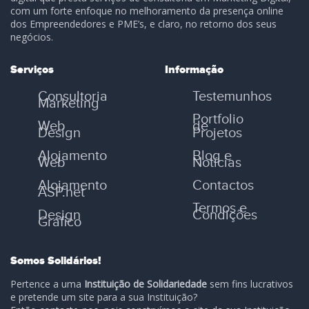
com um forte enfoque no melhoramento da presença online
dos Empreendedores e PME’s, e claro, no retorno dos seus
negócios.
Serviços
Informação
Consultoria
Testemunhos
Marketing
Portfolio
Web
de
Design
Projetos
Alojamento
Blog e
Web
Notícias
Alojamento
Contactos
ASP.net
Termos e
Design
Condições
Gráfico
Somos Solidários!
Pertence a uma
Instituição de Solidariedade
sem fins lucrativos
e pretende um site para a sua Instituição?