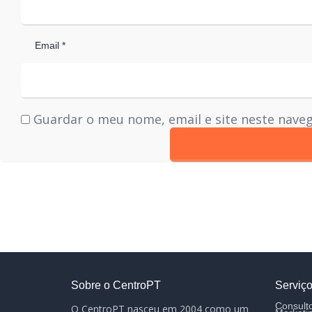
Email *
Guardar o meu nome, email e site neste nave
Sobre o CentroPT
Serviç
Consulto
O CentroPT nasceu em 2004 como um