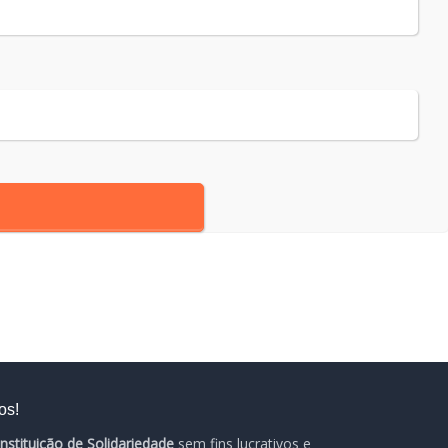
os!
Instituição de Solidariedade
sem fins lucrativos e