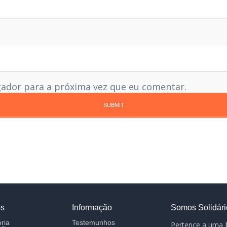
gador para a próxima vez que eu comentar.
os
Informação
Somos Solidári
ria
Testemunhos
Pertence a uma