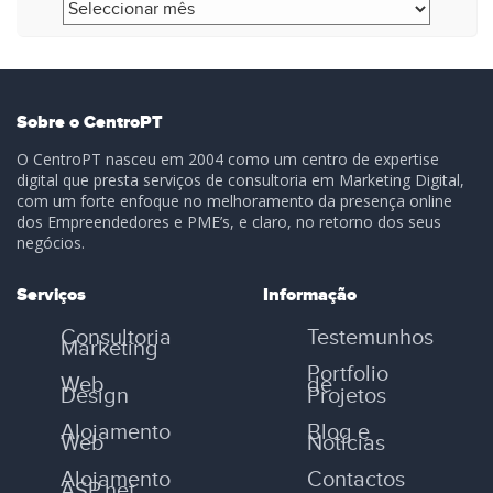
Arquivo
Sobre o CentroPT
O CentroPT nasceu em 2004 como um centro de expertise
digital que presta serviços de consultoria em Marketing Digital,
com um forte enfoque no melhoramento da presença online
dos Empreendedores e PME’s, e claro, no retorno dos seus
negócios.
Serviços
Informação
Consultoria
Testemunhos
Marketing
Portfolio
Web
de
Design
Projetos
Alojamento
Blog e
Web
Notícias
Alojamento
Contactos
ASP.net