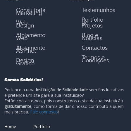
Consultoria
Testemunhos
Marketing
Portfolio
Web
de
Design
Projetos
Alojamento
Blog e
Web
Notícias
Alojamento
Contactos
ASP.net
Termos e
Design
Condições
Gráfico
Somos Solidários!
Pertence a uma
Instituição de Solidariedade
sem fins lucrativos
e pretende um site para a sua Instituição?
Então contacte-nos, pois construímos o site da sua Instituição
gratuitamente
, como forma de dar o nosso contributo a quem
mais precisa.
Fale connosco
!
Home
Portfolio