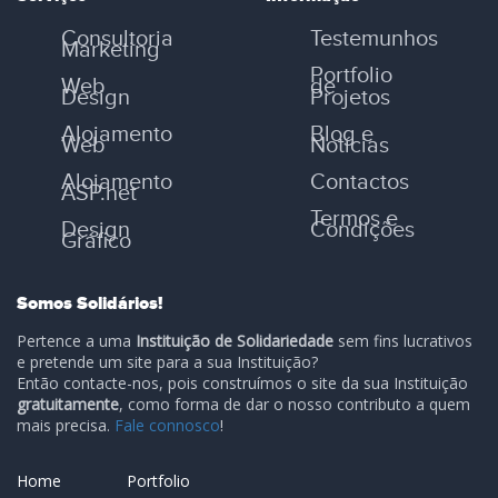
Consultoria
Testemunhos
Marketing
Portfolio
Web
de
Design
Projetos
Alojamento
Blog e
Web
Notícias
Alojamento
Contactos
ASP.net
Termos e
Design
Condições
Gráfico
Somos Solidários!
Pertence a uma
Instituição de Solidariedade
sem fins lucrativos
e pretende um site para a sua Instituição?
Então contacte-nos, pois construímos o site da sua Instituição
gratuitamente
, como forma de dar o nosso contributo a quem
mais precisa.
Fale connosco
!
Home
Portfolio