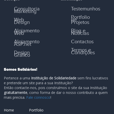
Consultoria
Testemunhos
Marketing
Portfolio
Web
de
Design
Projetos
Alojamento
Blog e
Web
Notícias
Alojamento
Contactos
ASP.net
Termos e
Design
Condições
Gráfico
Somos Solidários!
Pertence a uma
Instituição de Solidariedade
sem fins lucrativos
e pretende um site para a sua Instituição?
Então contacte-nos, pois construímos o site da sua Instituição
gratuitamente
, como forma de dar o nosso contributo a quem
mais precisa.
Fale connosco
!
Home
Portfolio