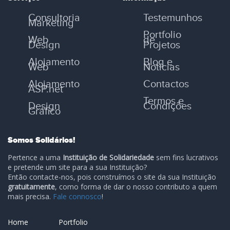
Consultoria
Testemunhos
Marketing
Portfolio
Web
de
Design
Projetos
Alojamento
Blog e
Web
Notícias
Alojamento
Contactos
ASP.net
Termos e
Design
Condições
Gráfico
Somos Solidários!
Pertence a uma
Instituição de Solidariedade
sem fins lucrativos
e pretende um site para a sua Instituição?
Então contacte-nos, pois construímos o site da sua Instituição
gratuitamente
, como forma de dar o nosso contributo a quem
mais precisa.
Fale connosco
!
Home
Portfolio