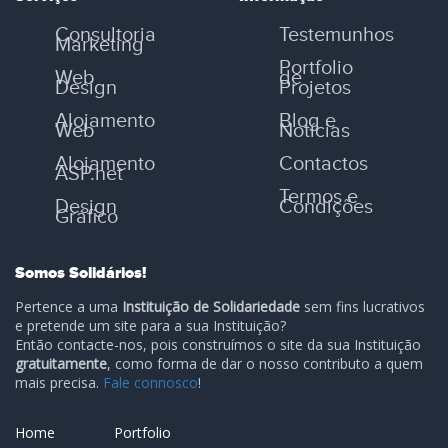
Consultoria
Testemunhos
Marketing
Portfolio
Web
de
Design
Projetos
Alojamento
Blog e
Web
Notícias
Alojamento
Contactos
ASP.net
Termos e
Design
Condições
Gráfico
Somos Solidários!
Pertence a uma
Instituição de Solidariedade
sem fins lucrativos
e pretende um site para a sua Instituição?
Então contacte-nos, pois construímos o site da sua Instituição
gratuitamente
, como forma de dar o nosso contributo a quem
mais precisa.
Fale connosco
!
Home
Portfolio