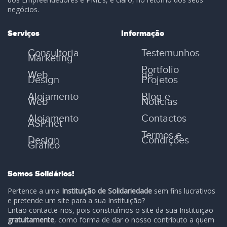
negócios.
Serviços
Informação
Consultoria
Testemunhos
Marketing
Portfolio
Web
de
Design
Projetos
Alojamento
Blog e
Web
Notícias
Alojamento
Contactos
ASP.net
Termos e
Design
Condições
Gráfico
Somos Solidários!
Pertence a uma
Instituição de Solidariedade
sem fins lucrativos
e pretende um site para a sua Instituição?
Então contacte-nos, pois construímos o site da sua Instituição
gratuitamente
, como forma de dar o nosso contributo a quem