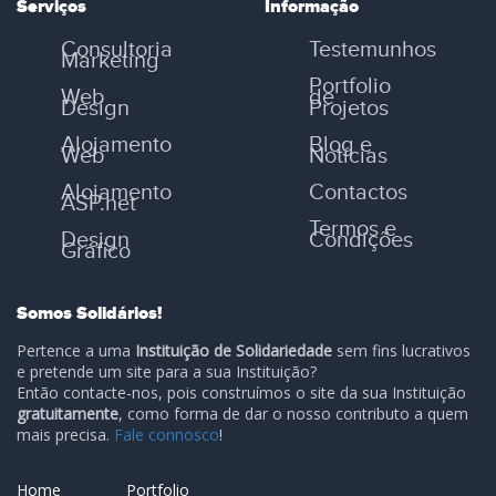
Serviços
Informação
Consultoria
Testemunhos
Marketing
Portfolio
Web
de
Design
Projetos
Alojamento
Blog e
Web
Notícias
Alojamento
Contactos
ASP.net
Termos e
Design
Condições
Gráfico
Somos Solidários!
Pertence a uma
Instituição de Solidariedade
sem fins lucrativos
e pretende um site para a sua Instituição?
Então contacte-nos, pois construímos o site da sua Instituição
gratuitamente
, como forma de dar o nosso contributo a quem
mais precisa.
Fale connosco
!
Home
Portfolio