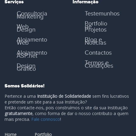
Serviços
Informação
Consultoria
Testemunhos
Marketing
Portfolio
Web
de
Design
Projetos
Alojamento
Blog e
Web
Notícias
Alojamento
Contactos
ASP.net
Termos e
Design
Condições
Gráfico
Somos Solidários!
Pertence a uma
Instituição de Solidariedade
sem fins lucrativos
e pretende um site para a sua Instituição?
Então contacte-nos, pois construímos o site da sua Instituição
gratuitamente
, como forma de dar o nosso contributo a quem
mais precisa.
Fale connosco
!
Home
Portfolio