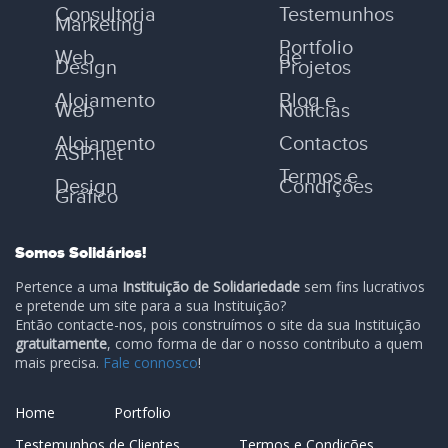
Consultoria
Testemunhos
Marketing
Portfolio
Web
de
Design
Projetos
Alojamento
Blog e
Web
Notícias
Alojamento
Contactos
ASP.net
Termos e
Design
Condições
Gráfico
Somos Solidários!
Pertence a uma
Instituição de Solidariedade
sem fins lucrativos
e pretende um site para a sua Instituição?
Então contacte-nos, pois construímos o site da sua Instituição
gratuitamente
, como forma de dar o nosso contributo a quem
mais precisa.
Fale connosco
!
Home
Portfolio
Testemunhos de Clientes
Termos e Condições