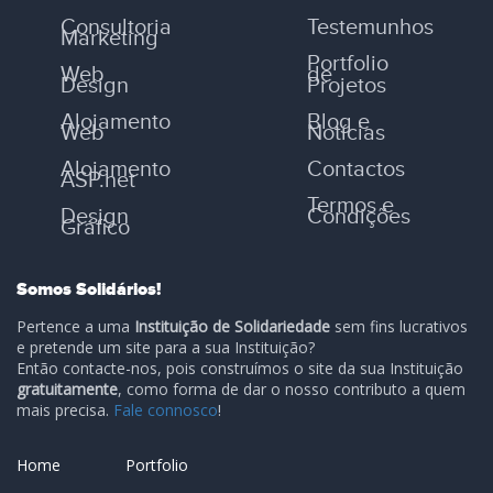
Consultoria
Testemunhos
Marketing
Portfolio
Web
de
Design
Projetos
Alojamento
Blog e
Web
Notícias
Alojamento
Contactos
ASP.net
Termos e
Design
Condições
Gráfico
Somos Solidários!
Pertence a uma
Instituição de Solidariedade
sem fins lucrativos
e pretende um site para a sua Instituição?
Então contacte-nos, pois construímos o site da sua Instituição
gratuitamente
, como forma de dar o nosso contributo a quem
mais precisa.
Fale connosco
!
Home
Portfolio