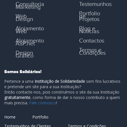
Consultoria
Testemunhos
Marketing
Portfolio
Web
de
Design
Projetos
Alojamento
Blog e
Web
Notícias
Alojamento
Contactos
ASP.net
Termos e
Design
Condições
Gráfico
Somos Solidários!
Pertence a uma
Instituição de Solidariedade
sem fins lucrativos
e pretende um site para a sua Instituição?
Então contacte-nos, pois construímos o site da sua Instituição
gratuitamente
, como forma de dar o nosso contributo a quem
mais precisa.
Fale connosco
!
Home
Portfolio
Testemunhos de Clientes
Termos e Condições