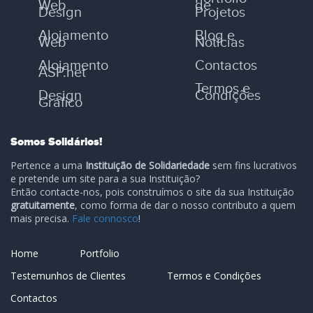
Web
de
Design
Projetos
Alojamento
Blog e
Web
Notícias
Alojamento
Contactos
ASP.net
Termos e
Design
Condições
Gráfico
Somos Solidários!
Pertence a uma
Instituição de Solidariedade
sem fins lucrativos
e pretende um site para a sua Instituição?
Então contacte-nos, pois construímos o site da sua Instituição
gratuitamente
, como forma de dar o nosso contributo a quem
mais precisa.
Fale connosco
!
Home
Portfolio
Testemunhos de Clientes
Termos e Condições
Contactos