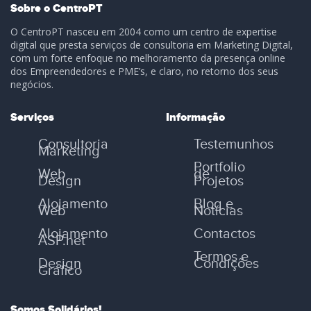
Sobre o CentroPT
O CentroPT nasceu em 2004 como um centro de expertise
digital que presta serviços de consultoria em Marketing Digital,
com um forte enfoque no melhoramento da presença online
dos Empreendedores e PME’s, e claro, no retorno dos seus
negócios.
Serviços
Informação
Consultoria
Testemunhos
Marketing
Portfolio
Web
de
Design
Projetos
Alojamento
Blog e
Web
Notícias
Alojamento
Contactos
ASP.net
Termos e
Design
Condições
Gráfico
Somos Solidários!