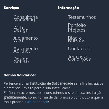
Serviços
Informação
Consultoria
Testemunhos
Marketing
Portfolio
Web
de
Design
Projetos
Alojamento
Blog e
Web
Notícias
Alojamento
Contactos
ASP.net
Termos e
Design
Condições
Gráfico
Somos Solidários!
Pertence a uma
Instituição de Solidariedade
sem fins lucrativos
e pretende um site para a sua Instituição?
Então contacte-nos, pois construímos o site da sua Instituição
gratuitamente
, como forma de dar o nosso contributo a quem
mais precisa.
Fale connosco
!