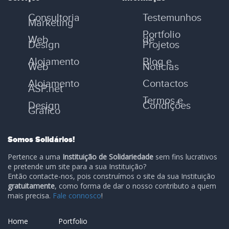
Consultoria
Testemunhos
Marketing
Portfolio
Web
de
Design
Projetos
Alojamento
Blog e
Web
Notícias
Alojamento
Contactos
ASP.net
Termos e
Design
Condições
Gráfico
Somos Solidários!
Pertence a uma
Instituição de Solidariedade
sem fins lucrativos
e pretende um site para a sua Instituição?
Então contacte-nos, pois construímos o site da sua Instituição
gratuitamente
, como forma de dar o nosso contributo a quem
mais precisa.
Fale connosco
!
Home
Portfolio