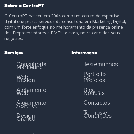
Sobre o CentroPT
O CentroPT nasceu em 2004 como um centro de expertise
digital que presta serviços de consultoria em Marketing Digital,
com um forte enfoque no melhoramento da presença online
dos Empreendedores e PME’s, e claro, no retorno dos seus
negócios.
Serviços
Informação
Consultoria
Testemunhos
Marketing
Portfolio
Web
de
Design
Projetos
Alojamento
Blog e
Web
Notícias
Alojamento
Contactos
ASP.net
Termos e
Design
Condições
Gráfico