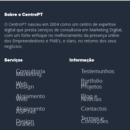
Sobre o CentroPT
O CentroPT nasceu em 2004 como um centro de expertise
digital que presta serviços de consultoria em Marketing Digital,
com um forte enfoque no melhoramento da presença online
dos Empreendedores e PME’s, e claro, no retorno dos seus
negócios.
Serviços
Informação
Consultoria
Testemunhos
Marketing
Portfolio
Web
de
Design
Projetos
Alojamento
Blog e
Web
Notícias
Alojamento
Contactos
ASP.net
Termos e
Design
Condições
Gráfico