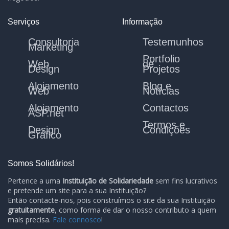
Serviços
Informação
Consultoria
Testemunhos
Marketing
Portfolio
Web
de
Design
Projetos
Alojamento
Blog e
Web
Notícias
Alojamento
Contactos
ASP.net
Termos e
Design
Condições
Gráfico
Somos Solidários!
Pertence a uma
Instituição de Solidariedade
sem fins lucrativos
e pretende um site para a sua Instituição?
Então contacte-nos, pois construímos o site da sua Instituição
gratuitamente
, como forma de dar o nosso contributo a quem
mais precisa.
Fale connosco
!