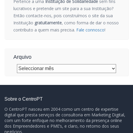
Pertence a uma
Instituição de Solidariedade
sem fins
lucrativos e pretende um site para a sua Instituição?
Então contacte-nos, pois construímos o site da sua
Instituição
gratuitamente
, como forma de dar o nosso
contributo a quem mais precisa.
Fale connosco
!
Arquivo
Arquivo
Sobre o CentroPT
O CentroPT nasceu em 2004 como um centro de expertise
digital que presta serviços de consultoria em Marketing Digital,
com um forte enfoque no melhoramento da presença online
dos Empreendedores e PME’s, e claro, no retorno dos seus
negócios.