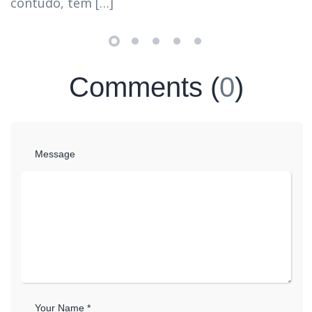
contudo, tem […]
Comments (
0
)
Message
Your Name *